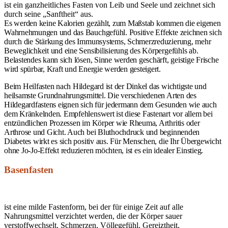
ist ein ganzheitliches Fasten von Leib und Seele und zeichnet sich
durch seine „Sanftheit“ aus.
Es werden keine Kalorien gezählt, zum Maßstab kommen die eigenen
Wahrnehmungen und das Bauchgefühl. Positive Effekte zeichnen sich
durch die Stärkung des Immunsystems, Schmerzreduzierung, mehr
Beweglichkeit und eine Sensibilisierung des Körpergefühls ab.
Belastendes kann sich lösen, Sinne werden geschärft, geistige Frische
wird spürbar, Kraft und Energie werden gesteigert.
Beim Heilfasten nach Hildegard ist der Dinkel das wichtigste und
heilsamste Grundnahrungsmittel. Die verschiedenen Arten des
Hildegardfastens eignen sich für jedermann dem Gesunden wie auch
dem Kränkelnden. Empfehlenswert ist diese Fastenart vor allem bei
entzündlichen Prozessen im Körper wie Rheuma, Arthritis oder
Arthrose und Gicht. Auch bei Bluthochdruck und beginnenden
Diabetes wirkt es sich positiv aus. Für Menschen, die Ihr Übergewicht
ohne Jo-Jo-Effekt reduzieren möchten, ist es ein idealer Einstieg.
Basen­fasten
ist eine milde Fastenform, bei der für einige Zeit auf alle
Nahrungsmittel verzichtet werden, die der Körper sauer
verstoffwechselt. Schmerzen, Völlegefühl, Gereiztheit,