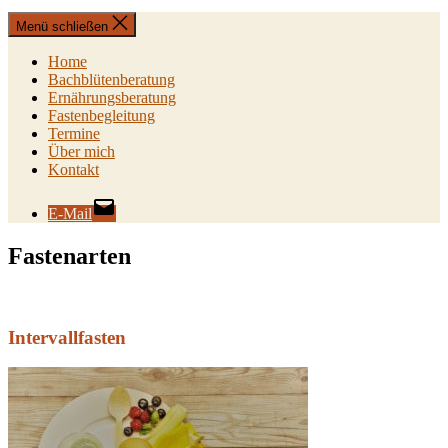
Menü schließen
Home
Bachblütenberatung
Ernährungsberatung
Fastenbegleitung
Termine
Über mich
Kontakt
E-Mail
Fastenarten
Intervall­fasten